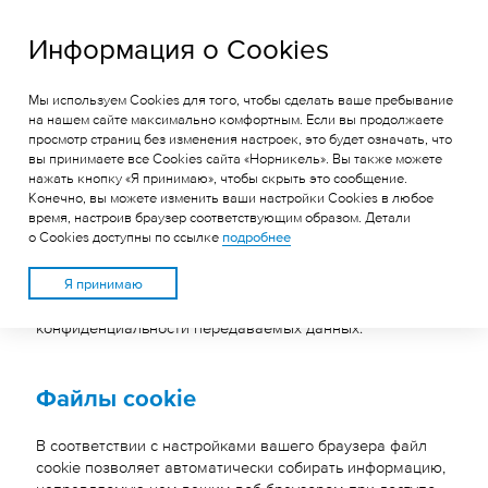
ГРК «Быстринское»
Информация о Cookies
Мы используем Cookies для того, чтобы сделать ваше пребывание
ПОЛИТИКА
на нашем сайте максимально комфортным. Если вы продолжаете
просмотр страниц без изменения настроек, это будет означать, что
ИСПОЛЬЗОВАНИЯ COOKIE
вы принимаете все Cookies сайта «Норникель». Вы также можете
нажать кнопку «Я принимаю», чтобы скрыть это сообщение.
Конечно, вы можете изменить ваши настройки Cookies в любое
Настоящая политика применения веб-технологий
время, настроив браузер соответствующим образом. Детали
о Cookies доступны по ссылке
подробнее
(«Политика использования файлов cookie»)
устанавливает правила, согласно которым компания
«Норникель» управляет своими веб-сайтами и защищает
Я принимаю
при этом интересы посетителей сайтов в отношении
конфиденциальности передаваемых данных.
Файлы cookie
В соответствии с настройками вашего браузера файл
cookie позволяет автоматически собирать информацию,
направляемую нам вашим веб-браузером при доступе