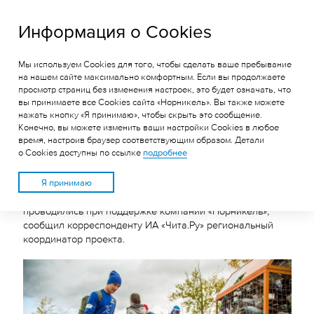
ГРК «Быстринское»
Информация о Cookies
Мы используем Cookies для того, чтобы сделать ваше пребывание
БОЛЕЕ 3,2 ТОННЫ МУСОРА
на нашем сайте максимально комфортным. Если вы продолжаете
просмотр страниц без изменения настроек, это будет означать, что
СОБРАЛИ НА КЕНОНЕ ВО
вы принимаете все Cookies сайта «Норникель». Вы также можете
ВРЕМЯ «ЧИСТЫХ ИГР» ПРИ
нажать кнопку «Я принимаю», чтобы скрыть это сообщение.
Конечно, вы можете изменить ваши настройки Cookies в любое
ПОДДЕРЖКЕ «НОРНИКЕЛЯ»
время, настроив браузер соответствующим образом. Детали
о Cookies доступны по ссылке
подробнее
Более 3,2 тонны мусора собрали на озере Кенон
Я принимаю
15 сентября участники «Чистых игр», которые в этом году
проводились при поддержке компании «Норникель»,
сообщил корреспонденту ИА «Чита.Ру» региональный
координатор проекта.