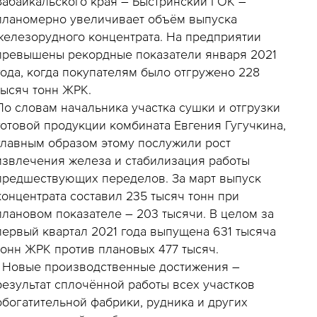
Забайкальского края – Быстринский ГОК –
планомерно увеличивает объём выпуска
железорудного концентрата. На предприятии
превышены рекордные показатели января 2021
года, когда покупателям было отгружено 228
тысяч тонн ЖРК.
По словам начальника участка сушки и отгрузки
готовой продукции комбината Евгения Гугучкина,
главным образом этому послужили рост
извлечения железа и стабилизация работы
предшествующих переделов. За март выпуск
концентрата составил 235 тысяч тонн при
плановом показателе – 203 тысячи. В целом за
первый квартал 2021 года выпущена 631 тысяча
тонн ЖРК против плановых 477 тысяч.
- Новые производственные достижения –
результат сплочённой работы всех участков
обогатительной фабрики, рудника и других