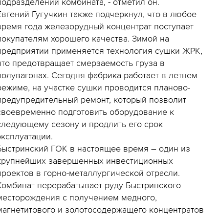
подразделений комбината, - отметил он.
Евгений Гугучкин также подчеркнул, что в любое
время года железорудный концентрат поступает
покупателям хорошего качества. Зимой на
предприятии применяется технология сушки ЖРК,
что предотвращает смерзаемость груза в
полувагонах. Сегодня фабрика работает в летнем
режиме, на участке сушки проводится планово-
предупредительный ремонт, который позволит
своевременно подготовить оборудование к
следующему сезону и продлить его срок
эксплуатации.
Быстринский ГОК в настоящее время – один из
крупнейших завершенных инвестиционных
проектов в горно-металлургической отрасли.
Комбинат перерабатывает руду Быстринского
месторождения с получением медного,
магнетитового и золотосодержащего концентратов