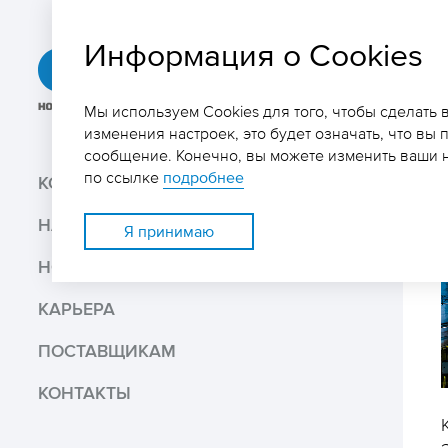
Информация о Cookies
ГРК
«Быстринское»
Мы используем Cookies для того, чтобы сделать
изменения настроек, это будет означать, что вы 
сообщение. Конечно, вы можете изменить ваши н
Поиск
по ссылке
подробнее
КОМПАНИЯ
НАШ БИЗНЕС
Поделиться
Я принимаю
НОВОСТИ И МЕДИА
Распечатать
КАРЬЕРА
Скачать PDF версию
ПОСТАВЩИКАМ
КОНТАКТЫ
В избранное