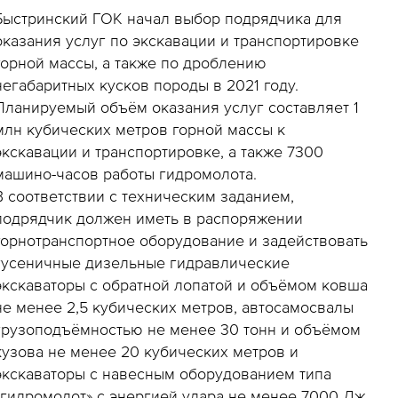
Быстринский ГОК начал выбор подрядчика для
оказания услуг по экскавации и транспортировке
горной массы, а также по дроблению
негабаритных кусков породы в 2021 году.
Планируемый объём оказания услуг составляет 1
млн кубических метров горной массы к
экскавации и транспортировке, а также 7300
машино-часов работы гидромолота.
В соответствии с техническим заданием,
подрядчик должен иметь в распоряжении
горнотранспортное оборудование и задействовать
гусеничные дизельные гидравлические
экскаваторы с обратной лопатой и объёмом ковша
не менее 2,5 кубических метров, автосамосвалы
грузоподъёмностью не менее 30 тонн и объёмом
кузова не менее 20 кубических метров и
экскаваторы с навесным оборудованием типа
«гидромолот» с энергией удара не менее 7000 Дж.