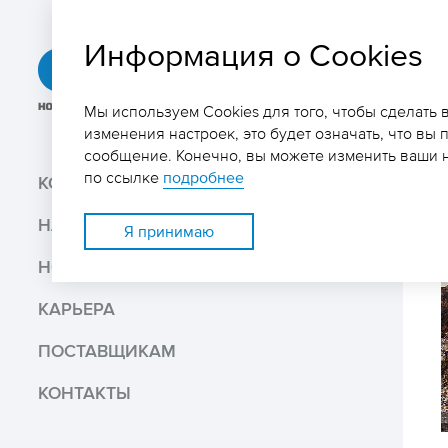
Информация о Cookies
ГРК
«Быстринское»
Мы используем Cookies для того, чтобы сделать
изменения настроек, это будет означать, что вы 
сообщение. Конечно, вы можете изменить ваши н
Поиск
по ссылке
подробнее
КОМПАНИЯ
НАШ БИЗНЕС
Поделиться
Я принимаю
НОВОСТИ И МЕДИА
Распечатать
КАРЬЕРА
Скачать PDF версию
ПОСТАВЩИКАМ
КОНТАКТЫ
В избранное