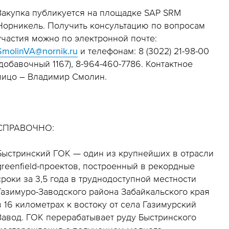
Закупка публикуется на площадке SAP SRM
Норникель. Получить консультацию по вопросам
участия можно по электронной почте:
SmolinVA@nornik.ru
и телефонам: 8 (3022) 21-98-00
(добавочный 1167), 8-964-460-7786. Контактное
лицо – Владимир Смолин.
СПРАВОЧНО:
Быстринский ГОК — один из крупнейших в отрасли
greenfield-проектов, построенный в рекордные
сроки за 3,5 года в труднодоступной местности
Газимуро-Заводского района Забайкальского края
в 16 километрах к востоку от села Газимурский
Завод. ГОК перерабатывает руду Быстринского