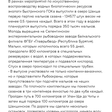
В рамках мероприятий по искусственному
воспроизводству водных биологических ресурсов
экологи Быстринского ГОКа выпустили в озеро Шакша
первую партию мальков сазана - 134577 штук весом не
менее 0,5 грамма каждый. Всего в этом году в водоём
планируется выпустить порядка 350 тысяч мальков.
Молодь выращена на Селенгинском
экспериментальном рыбоводном заводе Байкальского
филиала ФГБУ «Главрыбвод» (Республика Бурятия).
Мальки, которым исполнилось всего 55 дней,
преодолели 800 километров в специальных
резервуарах с водой, в которых поддерживалась
определенная температура и подавался кислород.
Спуск в озеро происходил по специальным трубам.
- В выпуске участвовали не только компании-заказчики,
но и представители Рыбоохраны, которые
присутствовали при подсчёте мальков на наших
заводах. По плотности комплектации мы поместили
сазанов в три контейнера ёмкостью по два куба каждый.
Пройден путь в 700 километров от Улан-Удэ до Читы и
затем ещё порядка 100 километров до озера
Шакшинское. По дороге мы сделали несколько
остановок, проверяли уровень кислорода, меняли воду,