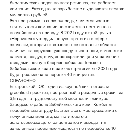
биологических видов во всех регионах, где работает
компания. Ежегодно на зарыбление выделяются десятки
миллионов рублей.
Эта программа, в свою очередь, является частью
деятельности компании по снижению негативного
воздействия на природу. В 2021 году с этой целью
«Норникель» утвердил новую стратегию в сфере
экологии, которая охватывает все основные области
влияния на окружающую среду, в частности, изменение
климата, воздух, воду, хвостохранилища и управление
отходами, почву и биоразнообразие. Только в
Забайкальском крае в рамках стратегии до 2031 года
будет реализовано порядка 40 инициатив.
СПРАВОЧНО:
Быстринский ГОК - один из крупнейших в отрасли
greenfield-проектов, построенный в рекордные сроки - за
3,5 года - в труднодоступной местности Газимуро-
Заводского района Забайкальского края. Комбинат
перерабатывает руду Быстринского месторождения с
получением медного, магнетитового и
золотосодержащего концентратов и выходит на
заявленные проектные мощности по переработке 10
миллионов тонн руды в год.