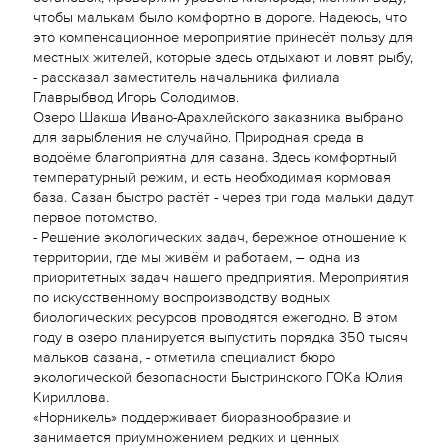
чтобы малькам было комфортно в дороге. Надеюсь, что
это компенсационное мероприятие принесёт пользу для
местных жителей, которые здесь отдыхают и ловят рыбу,
- рассказал заместитель начальника филиала
Главрыбвод Игорь Солодимов.
Озеро Шакша Ивано-Арахлейского заказника выбрано
для зарыбления не случайно. Природная среда в
водоёме благоприятна для сазана. Здесь комфортный
температурный режим, и есть необходимая кормовая
база. Сазан быстро растёт - через три года мальки дадут
первое потомство.
- Решение экологических задач, бережное отношение к
территории, где мы живём и работаем, – одна из
приоритетных задач нашего предприятия. Мероприятия
по искусственному воспроизводству водных
биологических ресурсов проводятся ежегодно. В этом
году в озеро планируется выпустить порядка 350 тысяч
мальков сазана, - отметила специалист бюро
экологической безопасности Быстринского ГОКа Юлия
Кириллова.
«Норникель» поддерживает биоразнообразие и
занимается приумножением редких и ценных