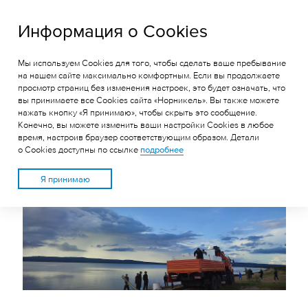
ГРК «Быстринское»
Информация о Cookies
Мы используем Cookies для того, чтобы сделать ваше пребывание
ЭКОЛОГИ БЫСТРИНСКОГО
на нашем сайте максимально комфортным. Если вы продолжаете
просмотр страниц без изменения настроек, это будет означать, что
ГОКА ВЫПУСТИЛИ В
вы принимаете все Cookies сайта «Норникель». Вы также можете
ШАКШУ ПОЧТИ 135 ТЫСЯЧ
нажать кнопку «Я принимаю», чтобы скрыть это сообщение.
Конечно, вы можете изменить ваши настройки Cookies в любое
МАЛЬКОВ САЗАНА
время, настроив браузер соответствующим образом. Детали
о Cookies доступны по ссылке
подробнее
Я принимаю