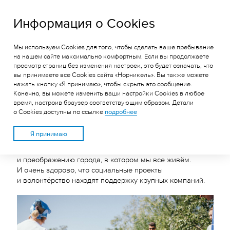
ГРК «Быстринское»
Информация о Cookies
Мы используем Cookies для того, чтобы сделать ваше пребывание
КАК ВОЛОНТЁРЫ
на нашем сайте максимально комфортным. Если вы продолжаете
просмотр страниц без изменения настроек, это будет означать, что
«НОРНИКЕЛЯ»
вы принимаете все Cookies сайта «Норникель». Вы также можете
ПРЕОБРАЖАЮТ ЧИТУ
нажать кнопку «Я принимаю», чтобы скрыть это сообщение.
Конечно, вы можете изменить ваши настройки Cookies в любое
время, настроив браузер соответствующим образом. Детали
о Cookies доступны по ссылке
подробнее
Сделать окружающий мир лучше — не сложно,
волонтёры показывают это на своём примере. Приятно
Я принимаю
знать, что в Забайкальском крае есть большой
человеческий потенциал к добрым делам
и преображению города, в котором мы все живём.
И очень здорово, что социальные проекты
и волонтёрство находят поддержку крупных компаний.