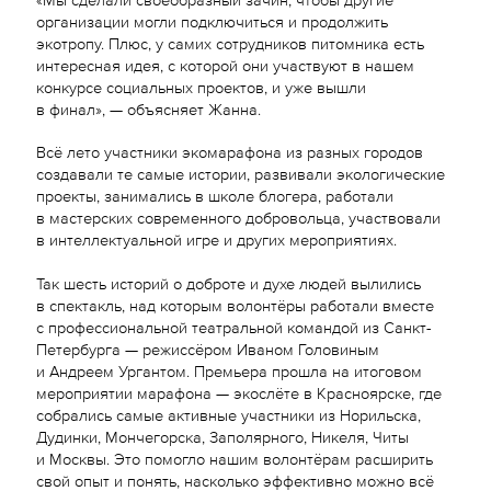
организации могли подключиться и продолжить
экотропу. Плюс, у самих сотрудников питомника есть
интересная идея, с которой они участвуют в нашем
конкурсе социальных проектов, и уже вышли
в финал», — объясняет Жанна.
Всё лето участники экомарафона из разных городов
создавали те самые истории, развивали экологические
проекты, занимались в школе блогера, работали
в мастерских современного добровольца, участвовали
в интеллектуальной игре и других мероприятиях.
Так шесть историй о доброте и духе людей вылились
в спектакль, над которым волонтёры работали вместе
с профессиональной театральной командой из Санкт-
Петербурга — режиссёром Иваном Головиным
и Андреем Ургантом. Премьера прошла на итоговом
мероприятии марафона — экослёте в Красноярске, где
собрались самые активные участники из Норильска,
Дудинки, Мончегорска, Заполярного, Никеля, Читы
и Москвы. Это помогло нашим волонтёрам расширить
свой опыт и понять, насколько эффективно можно всё