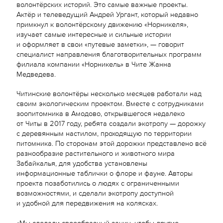
волонтёрских историй. Это самые важные проекты.
Актёр и телеведущий Андрей Ургант, который недавно
примкнул к волонтёрскому движению «Норникеля»,
изучает самые интересные и сильные истории
и оформляет в свои «путевые заметки», — говорит
специалист направления благотворительных программ
филиала компании «Норникель» в Чите Жанна
Медведева.
Читинские волонтёры несколько месяцев работали над
своим экологическим проектом. Вместе с сотрудниками
зоопитомника в Амодово, открывшегося недалеко
от Читы в 2017 году, ребята создали экотропу — дорожку
с деревянным настилом, проходящую по территории
питомника. По сторонам этой дорожки представлено всё
разнообразие растительного и животного мира
Забайкалья, для удобства установлены
информационные таблички о флоре и фауне. Авторы
проекта позаботились о людях с ограниченными
возможностями, и сделали экотропу доступной
и удобной для передвижения на колясках.
«Мы сделали своеобразный зачин, чтобы другие