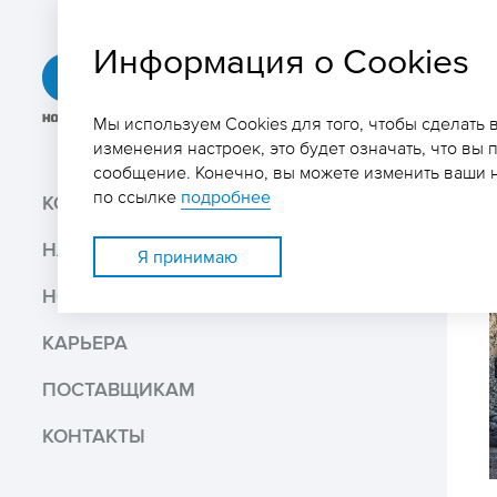
Информация о Cookies
ГРК
«Быстринское»
Мы используем Cookies для того, чтобы сделать
изменения настроек, это будет означать, что вы 
сообщение. Конечно, вы можете изменить ваши н
Поиск
по ссылке
подробнее
КОМПАНИЯ
НАШ БИЗНЕС
Поделиться
Я принимаю
НОВОСТИ И МЕДИА
Распечатать
КАРЬЕРА
Скачать PDF версию
ПОСТАВЩИКАМ
КОНТАКТЫ
В избранное