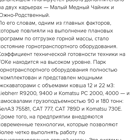
на двух карьерах — Малый Медный Чайник и
Южно-Родственный.
По его словам, одним из главных факторов,
которые повлияли на выполнение плановых
программ по отгрузке горной массы, стало
состояние горнотранспортного оборудования.
Коэффициент технической готовности техники на
ГОКе находится на высоком уровне. Парк
горнотранспортного оборудования полностью
укомплектован и представлен мощными
экскаваторами с объемами ковша 12 и 22 м3:
Liebherr R9200, 9400 и Komatsu PC 2000, 4000 — и
самосвалами грузоподъемностью 90 и 180 тонн:
БелАЗ 75581, CAT 777, CAT 789D и Komatsu 730E.
Кроме того, на предприятии внедряются
современные технологии, которые позволяют
более четко выполнять работу по
транспортированию горной массы. Это системы