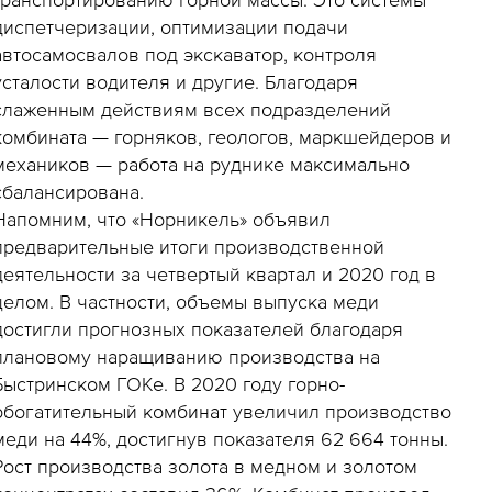
диспетчеризации, оптимизации подачи
автосамосвалов под экскаватор, контроля
усталости водителя и другие. Благодаря
слаженным действиям всех подразделений
комбината — горняков, геологов, маркшейдеров и
механиков — работа на руднике максимально
сбалансирована.
Напомним, что «Норникель» объявил
предварительные итоги производственной
деятельности за четвертый квартал и 2020 год в
целом. В частности, объемы выпуска меди
достигли прогнозных показателей благодаря
плановому наращиванию производства на
Быстринском ГОКе. В 2020 году горно-
обогатительный комбинат увеличил производство
меди на 44%, достигнув показателя 62 664 тонны.
Рост производства золота в медном и золотом