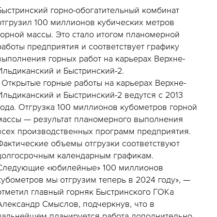
Быстринский горно-обогатительный комбинат
отгрузил 100 миллионов кубических метров
горной массы. Это стало итогом планомерной
работы предприятия и соответствует графику
выполнения горных работ на карьерах Верхне-
Ильдиканский и Быстринский-2.
- Открытые горные работы на карьерах Верхне-
Ильдиканский и Быстринский-2 ведутся с 2013
года. Отгрузка 100 миллионов кубометров горной
массы — результат планомерного выполнения
всех производственных программ предприятия.
Фактические объемы отгрузки соответствуют
долгосрочным календарным графикам.
Следующие «юбилейные» 100 миллионов
кубометров мы отгрузим теперь в 2024 году», —
отметил главный горняк Быстринского ГОКа
Александр Смыслов, подчеркнув, что в
дальнейшем планируется работа дополнительно