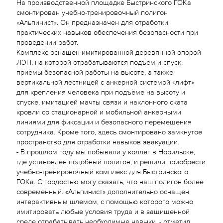
На производственной площадке Быстринского ГОКа
смонтирован учебно-тренировочный полигон
«Альпинист». Он предназначен для отработки
практических навыков обеспечения безопасности при
проведении работ.
Комплекс оснащен имитированной деревянной опорой
ЛЭП, на которой отрабатываются подъём и спуск,
приёмы безопасной работы на высоте, а также
вертикальной лестницей с анкерной системой «лифт»
для крепления человека при подъёме на высоту и
спуске, имитацией мачты связи и наклонного ската
кровли со стационарной и мобильной анкерными
линиями для фиксации и безопасного перемещения
сотрудника. Кроме того, здесь смонтировано замкнутое
пространство для отработки навыков эвакуации.
- В прошлом году мы побывали у коллег в Норильске,
где установлен подобный полигон, и решили приобрести
учебно-тренировочный комплекс для Быстринского
ГОКа. С гордостью могу сказать, что наш полигон более
современный. «Альпинист» дополнительно оснащен
интерактивным шлемом, с помощью которого можно
имитировать любые условия труда и в защищенной
среде отрабатывать необходимые навыки, - отметил