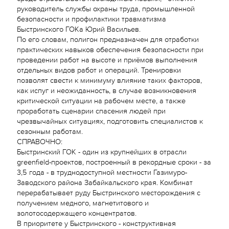
руководитель службы охраны труда, промышленной
безопасности и профилактики травматизма
Быстринского ГОКа Юрий Васильев.
По его словам, полигон предназначен для отработки
практических навыков обеспечения безопасности при
проведении работ на высоте и приёмов выполнения
отдельных видов работ и операций. Тренировки
позволят свести к минимуму влияние таких факторов,
как испуг и неожиданность, в случае возникновения
критической ситуации на рабочем месте, а также
проработать сценарии спасения людей при
чрезвычайных ситуациях, подготовить специалистов к
сезонным работам.
СПРАВОЧНО:
Быстринский ГОК - один из крупнейших в отрасли
greenfield-проектов, построенный в рекордные сроки - за
3,5 года - в труднодоступной местности Газимуро-
Заводского района Забайкальского края. Комбинат
перерабатывает руду Быстринского месторождения с
получением медного, магнетитового и
золотосодержащего концентратов.
В приоритете у Быстринского - конструктивная