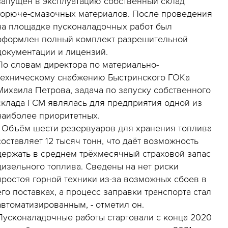
запущен в эксплуатацию собственный склад
горюче-смазочных материалов. После проведения
на площадке пусконаладочных работ был
оформлен полный комплект разрешительной
документации и лицензий.
По словам директора по материально-
техническому снабжению Быстринского ГОКа
Михаила Петрова, задача по запуску собственного
склада ГСМ являлась для предприятия одной из
наиболее приоритетных.
- Объём шести резервуаров для хранения топлива
составляет 12 тысяч тонн, что даёт возможность
держать в среднем трёхмесячный страховой запас
дизельного топлива. Сведены на нет риски
простоя горной техники из-за возможных сбоев в
его поставках, а процесс заправки транспорта стал
автоматизированным, - отметил он.
Пусконаладочные работы стартовали с конца 2020