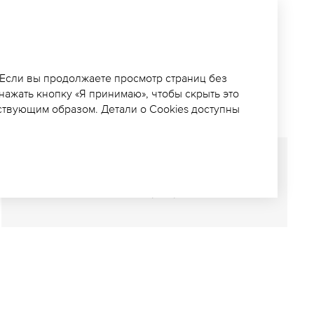
Е ВВЕДЁН В
Д ГСМ
 Если вы продолжаете просмотр страниц без
 нажать кнопку «Я принимаю», чтобы скрыть это
ствующим образом. Детали о Cookies доступны
СОХРАНИТЬ ПУБЛИКАЦИЮ
(
PDF
)