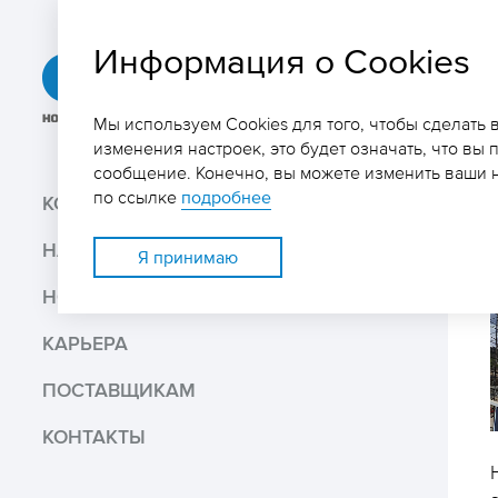
Информация о Cookies
ГРК
«Быстринское»
Мы используем Cookies для того, чтобы сделать
изменения настроек, это будет означать, что вы 
сообщение. Конечно, вы можете изменить ваши н
Поиск
по ссылке
подробнее
КОМПАНИЯ
НАШ БИЗНЕС
Поделиться
Я принимаю
НОВОСТИ И МЕДИА
Распечатать
КАРЬЕРА
Скачать PDF версию
ПОСТАВЩИКАМ
КОНТАКТЫ
В избранное