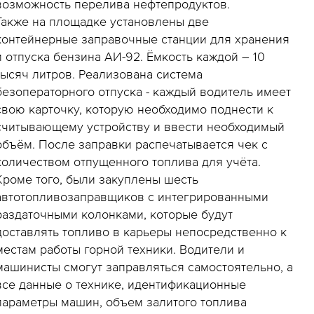
возможность перелива нефтепродуктов.
Также на площадке установлены две
контейнерные заправочные станции для хранения
и отпуска бензина АИ-92. Ёмкость каждой – 10
тысяч литров. Реализована система
безоператорного отпуска - каждый водитель имеет
свою карточку, которую необходимо поднести к
считывающему устройству и ввести необходимый
объём. После заправки распечатывается чек с
количеством отпущенного топлива для учёта.
Кроме того, были закуплены шесть
автотопливозаправщиков с интегрированными
раздаточными колонками, которые будут
доставлять топливо в карьеры непосредственно к
местам работы горной техники. Водители и
машинисты смогут заправляться самостоятельно, а
все данные о технике, идентификационные
параметры машин, объем залитого топлива