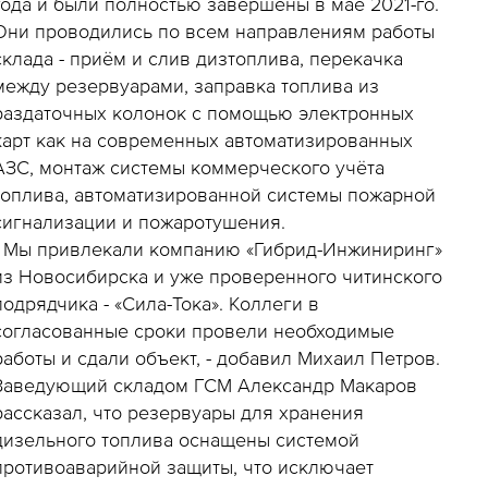
года и были полностью завершены в мае 2021-го.
Они проводились по всем направлениям работы
склада - приём и слив дизтоплива, перекачка
между резервуарами, заправка топлива из
раздаточных колонок с помощью электронных
карт как на современных автоматизированных
АЗС, монтаж системы коммерческого учёта
топлива, автоматизированной системы пожарной
сигнализации и пожаротушения.
- Мы привлекали компанию «Гибрид-Инжиниринг»
из Новосибирска и уже проверенного читинского
подрядчика - «Сила-Тока». Коллеги в
согласованные сроки провели необходимые
работы и сдали объект, - добавил Михаил Петров.
Заведующий складом ГСМ Александр Макаров
рассказал, что резервуары для хранения
дизельного топлива оснащены системой
противоаварийной защиты, что исключает