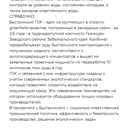
контроля за уровнем воды, состоянием колодцев, а
также замеров осветлённости воды.
СПРАВОЧНО:
Быстринский ГОК - один из крупнейших в отрасли
greenfield-проектов, построенный в рекордные сроки - за
3,5 года - в труднодоступной местности Газимуро-
Заводского района Забайкальского края. Комбинат
перерабатывает руду Быстринского месторождения с
получением медного, магнетитового и
золотосодержащего концентратов и вышел на
заявленные проектные мощности по переработке 10
миллионов тонн руды в год.
ГОК и связанная с ним инфраструктура созданы с
учетом современных экологических стандартов,
которые позволяют сократить воздействие на
окружающую среду. Это современное производство, на
котором используется оборудование лучших мировых
производителей.
В приоритете у Быстринского – социально ответственная
промышленная политика, эффективность и безопасность
производства, решение экологических задач.