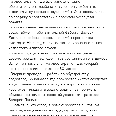
На хвостохранилище Быстринского горно-
обогатительного комбината выполнены работы по
строительству третьего яруса дамбы. Они проводились
по графику в соответствии с проектом эксплуатации
объекта.
По словам начальника участка хвостового хозяйства и
водоснабжения обогатительной фабрики Валерия
Данилова, работа по отсыпке дамбы проводится
ежегодно. На следующий год запланирована отсыпка
четвертого и пятого ярусов.
Кроме того, здесь завершён монтаж освещения и
дезометров для наблюдения за состоянием тела дамбы.
Выполнен намыв пляжа хвостохранилища, который
должен составлять не менее 50 метров.
- Впервые проведены работы по обустройству
водоотводных каналов, где собирается чистая дождевая
вода с рельефа местности. Для контроля за уровнем
хвостохранилища эта вода отводится за периметр
объекта при помощи насосной установки, - рассказал
Валерий Данилов.
Он отметил, что сегодня объект работает в штатном
режиме, ежедневно по наряд-допускам сотрудники
предприятия выезжают на хвостохранилище для