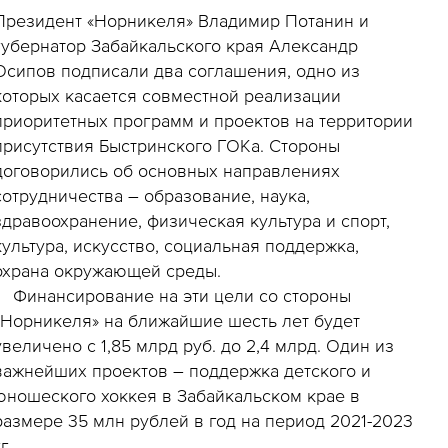
Президент «Норникеля» Владимир Потанин и
губернатор Забайкальского края Александр
Осипов подписали два соглашения, одно из
которых касается совместной реализации
приоритетных программ и проектов на территории
присутствия Быстринского ГОКа. Стороны
договорились об основных направлениях
сотрудничества – образование, наука,
здравоохранение, физическая культура и спорт,
культура, искусство, социальная поддержка,
охрана окружающей среды.
Финансирование на эти цели со стороны
«Норникеля» на ближайшие шесть лет будет
увеличено с 1,85 млрд руб. до 2,4 млрд. Один из
важнейших проектов – поддержка детского и
юношеского хоккея в Забайкальском крае в
размере 35 млн рублей в год на период 2021-2023
г.