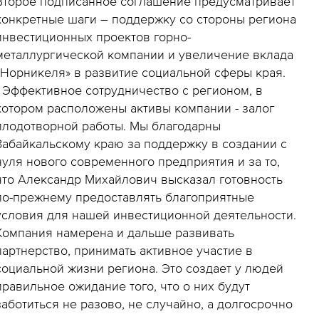
Второе подписанное соглашение предусматривает
конкретные шаги – поддержку со стороны региона
инвестиционных проектов горно-
металлургической компании и увеличение вклада
«Норникеля» в развитие социальной сферы края.
- Эффективное сотрудничество с регионом, в
котором расположены активы компании - залог
плодотворной работы. Мы благодарны
Забайкальскому краю за поддержку в создании с
нуля нового современного предприятия и за то,
что Александр Михайлович высказал готовность
по-прежнему предоставлять благоприятные
условия для нашей инвестиционной деятельности.
Компания намерена и дальше развивать
партнерство, принимать активное участие в
социальной жизни региона. Это создает у людей
правильное ожидание того, что о них будут
заботиться не разово, не случайно, а долгосрочно