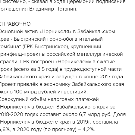
и системно, - сказал в ходе церемонии подписания
соглашения Владимир Потанин.
СПРАВОЧНО
Основной актив «Норникеля» в Забайкальском
крае - Быстринский горно-обогатительный
комбинат (ГРК Быстринское), крупнейший
гринфилд-проект в российской металлургической
отрасли. ГРК построен «Норникелем» в сжатые
сроки (всего за 3,5 года) в труднодоступной части
Забайкальского края и запущен в конце 2017 года.
Проект привлёк в экономику Забайкальского края
около 100 млрд рублей инвестиций.
Совокупный объём налоговых платежей
«Норникеля» в бюджет Забайкальского края за
2018-2020 годах составит около 6,7 млрд руб. Доля
«Норникеля» в бюджете края в 2019г. составила
6,6%, в 2020 году (по прогнозу) – 4,2%.