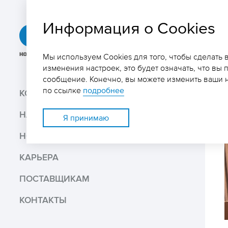
Информация о Cookies
ГРК
«Быстринское»
Мы используем Cookies для того, чтобы сделать
изменения настроек, это будет означать, что вы 
сообщение. Конечно, вы можете изменить ваши н
Поиск
по ссылке
подробнее
КОМПАНИЯ
НАШ БИЗНЕС
Поделиться
Я принимаю
НОВОСТИ И МЕДИА
Распечатать
КАРЬЕРА
Скачать PDF версию
ПОСТАВЩИКАМ
КОНТАКТЫ
В избранное