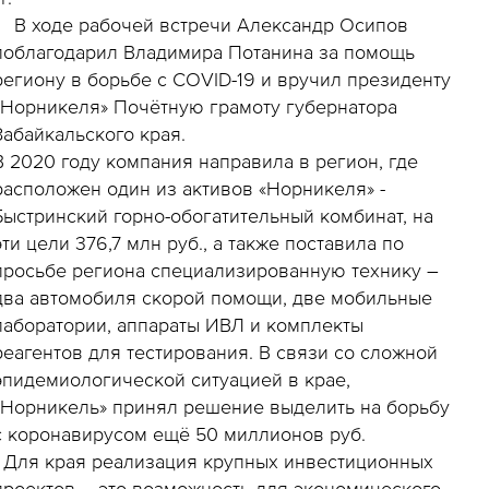
В ходе рабочей встречи Александр Осипов
поблагодарил Владимира Потанина за помощь
региону в борьбе с COVID-19 и вручил президенту
«Норникеля» Почётную грамоту губернатора
Забайкальского края.
В 2020 году компания направила в регион, где
расположен один из активов «Норникеля» -
Быстринский горно-обогатительный комбинат, на
эти цели 376,7 млн руб., а также поставила по
просьбе региона специализированную технику –
два автомобиля скорой помощи, две мобильные
лаборатории, аппараты ИВЛ и комплекты
реагентов для тестирования. В связи со сложной
эпидемиологической ситуацией в крае,
«Норникель» принял решение выделить на борьбу
с коронавирусом ещё 50 миллионов руб.
- Для края реализация крупных инвестиционных
проектов – это возможность для экономического