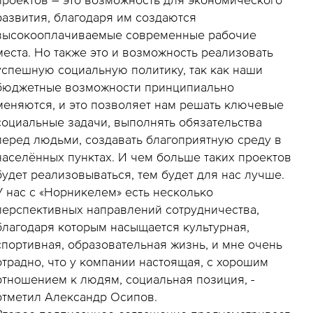
развития, благодаря им создаются
высокооплачиваемые современные рабочие
места. Но также это и возможность реализовать
успешную социальную политику, так как наши
бюджетные возможности принципиально
меняются, и это позволяет нам решать ключевые
социальные задачи, выполнять обязательства
перед людьми, создавать благоприятную среду в
населённых пунктах. И чем больше таких проектов
будет реализовываться, тем будет для нас лучше.
У нас с «Норникелем» есть несколько
перспективных направлений сотрудничества,
благодаря которым насыщается культурная,
спортивная, образовательная жизнь, и мне очень
отрадно, что у компании настоящая, с хорошим
отношением к людям, социальная позиция, -
отметил Александр Осипов.