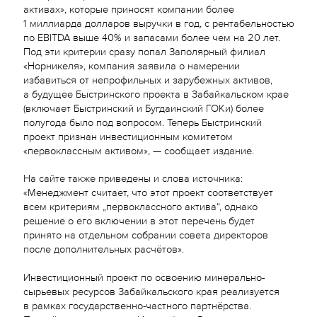
активах», которые приносят компании более
1 миллиарда долларов выручки в год, с рентабельностью
по EBITDA выше 40% и запасами более чем на 20 лет.
Под эти критерии сразу попал Заполярный филиал
«Норникеля», компания заявила о намерении
избавиться от непрофильных и зарубежных активов,
а будущее Быстринского проекта в Забайкальском крае
(включает Быстринский и Бугдаинский ГОКи) более
полугода было под вопросом. Теперь Быстринский
проект признан инвестиционным комитетом
«первоклассным активом», — сообщает издание.
На сайте также приведены и слова источника:
«Менеджмент считает, что этот проект соответствует
всем критериям „первоклассного актива“, однако
решение о его включении в этот перечень будет
принято на отдельном собрании совета директоров
после дополнительных расчётов».
Инвестиционный проект по освоению минерально-
сырьевых ресурсов Забайкальского края реализуется
в рамках государственно-частного партнёрства.