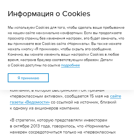
ГРК «Быстринское»
Информация о Cookies
Мы используем Cookies для того, чтобы сделать ваше пребывание
«НОРНИКЕЛЬ» ВКЛЮЧИЛ
на нашем сайте максимально комфортным. Если вы продолжаете
просмотр страниц без изменения настроек, это будет означать, что
БЫСТРИНСКИЙ ГОК В
вы принимаете все Cookies сайта «Норникель». Вы также можете
ЧИСЛО «ПЕРВОКЛАССНЫХ
нажать кнопку «Я принимаю», чтобы скрыть это сообщение.
Конечно, вы можете изменить ваши настройки Cookies в любое
АКТИВОВ» КОМПАНИИ
время, настроив браузер соответствующим образом. Детали
о Cookies доступны по ссылке
подробнее
«Норильский никель» накануне встречи с инвесторами
Я принимаю
в Лондоне подготовил обновлённую стратегию развития
компании, в которой Быстринский ГОК признан
«первоклассным активом», сообщается 15 мая на
сайте
газеты «Ведомости»
со ссылкой на источник, близкий
к одному из акционеров компании.
«В стратегии, которую представляли инвесторам
в октябре 2013 года, говорилось, что «Норникель»
намерен сосредоточиться только на «первоклассных