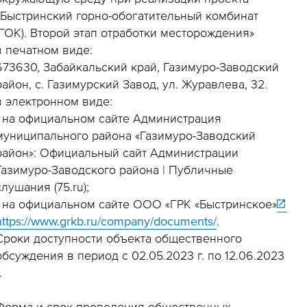
«Быстринский горно-обогатительный комбинат
(ГОК). Второй этап отработки месторождения»
в печатном виде:
673630, Забайкальский край, Газимуро-Заводский
район, с. Газимурский Завод, ул. Журавлева, 32.
в электронном виде:
- на официальном сайте Администрация
муниципального района «Газимуро-Заводский
район»: Официальный сайт Администрации
Газимуро-Заводского района | Публичные
слушания (75.ru);
- на официальном сайте ООО «ГРК «Быстринское»
https://www.grkb.ru/company/documents/
.
Сроки доступности объекта общественного
обсуждения в период с 02.05.2023 г. по 12.06.2023
.
Форма и срок проведения общественных