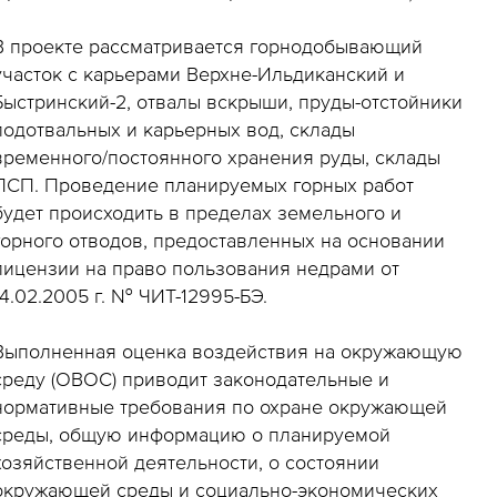
В проекте рассматривается горнодобывающий
участок с карьерами Верхне-Ильдиканский и
Быстринский-2, отвалы вскрыши, пруды-отстойники
подотвальных и карьерных вод, склады
временного/постоянного хранения руды, склады
ПСП. Проведение планируемых горных работ
будет происходить в пределах земельного и
горного отводов, предоставленных на основании
лицензии на право пользования недрами от
14.02.2005 г. № ЧИТ-12995-БЭ.
Выполненная оценка воздействия на окружающую
среду (ОВОС) приводит законодательные и
нормативные требования по охране окружающей
среды, общую информацию о планируемой
хозяйственной деятельности, о состоянии
окружающей среды и социально-экономических