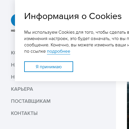
Информация о Cookies
ГРК
«Быстринское»
Мы используем Cookies для того, чтобы сделать
изменения настроек, это будет означать, что вы 
сообщение. Конечно, вы можете изменить ваши н
Поиск
по ссылке
подробнее
КОМПАНИЯ
НАШ БИЗНЕС
Поделиться
Я принимаю
НОВОСТИ И МЕДИА
Распечатать
КАРЬЕРА
Скачать PDF версию
ПОСТАВЩИКАМ
КОНТАКТЫ
В избранное