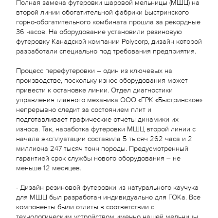
Полная замена футеровки шаровой мельницы (МШЦ) на
второй линии обогатительной фабрики Быстринского
горно-обогатительного комбината прошла за рекордные
36 часов. На оборудование установили резиновую
футеровку Канадской компании Polycorp, дизайн которой
разработали специально под требования предприятия.
Процесс перефутеровки – один из ключевых на
производстве, поскольку износ оборудования может
привести к остановке линии. Отдел диагностики
управления главного механика ООО «ГРК «Быстринское»
непрерывно следит за состоянием плит и
подготавливает графические отчёты динамики их
износа. Так, наработка футеровки МШЦ второй линии с
начала эксплуатации составила 5 тысяч 262 часа и 2
миллиона 247 тысяч тонн породы. Предусмотренный
гарантией срок службы нового оборудования – не
меньше 12 месяцев.
- Дизайн резиновой футеровки из натурального каучука
для МШЦ был разработан индивидуально для ГОКа. Все
компоненты были отлиты в соответствии с
технологическим устройством именно нашей мельницы.