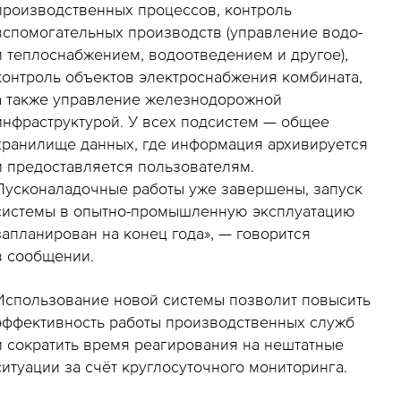
производственных процессов, контроль
вспомогательных производств (управление водо-
и теплоснабжением, водоотведением и другое),
контроль объектов электроснабжения комбината,
а также управление железнодорожной
инфраструктурой. У всех подсистем — общее
хранилище данных, где информация архивируется
и предоставляется пользователям.
Пусконаладочные работы уже завершены, запуск
системы в опытно-промышленную эксплуатацию
запланирован на конец года», — говорится
в сообщении.
Использование новой системы позволит повысить
эффективность работы производственных служб
и сократить время реагирования на нештатные
ситуации за счёт круглосуточного мониторинга.