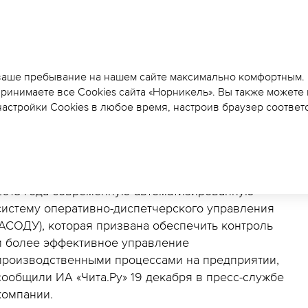
СОВРЕМЕННЫЕ СИСТ
ДИСПЕТЧЕРИЗАЦИИ Н
 ваше пребывание на нашем сайте максимально комфортным.
принимаете все Cookies сайта «Норникель». Вы также можете
ГОКЕ НАЧНУТ РАБОТУ 
астройки Cookies в любое время, настроив браузер соответ
Быстринский ГОК планирует запустить в конце
2018 года современную автоматизированную
систему оперативно-диспетчерского управления
(АСОДУ), которая призвана обеспечить контроль
и более эффективное управление
производственными процессами на предприятии,
сообщили ИА «Чита.Ру» 19 декабря в пресс-службе
компании.