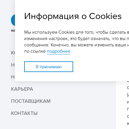
Информация о Cookies
ГРК
«Быстринское»
Мы используем Cookies для того, чтобы сделать
изменения настроек, это будет означать, что вы 
сообщение. Конечно, вы можете изменить ваши н
Поиск
по ссылке
подробнее
КОМПАНИЯ
НАШ БИЗНЕС
Поделиться
Я принимаю
НОВОСТИ И МЕДИА
Распечатать
КАРЬЕРА
Скачать PDF версию
ПОСТАВЩИКАМ
КОНТАКТЫ
В избранное