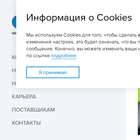
Информация о Cookies
ГРК
«Быстринское»
Мы используем Cookies для того, чтобы сделать
изменения настроек, это будет означать, что вы 
сообщение. Конечно, вы можете изменить ваши н
Поиск
по ссылке
подробнее
КОМПАНИЯ
НАШ БИЗНЕС
Поделиться
Я принимаю
НОВОСТИ И МЕДИА
Распечатать
КАРЬЕРА
Скачать PDF версию
ПОСТАВЩИКАМ
КОНТАКТЫ
В избранное