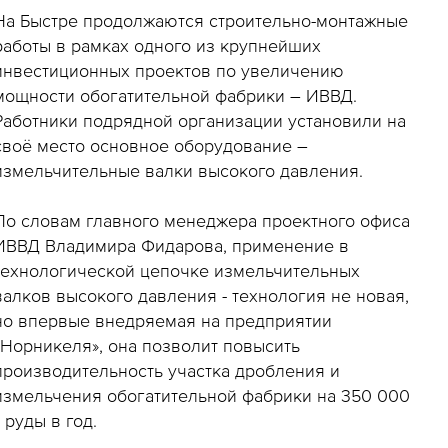
На Быстре продолжаются строительно-монтажные
работы в рамках одного из крупнейших
инвестиционных проектов по увеличению
мощности обогатительной фабрики – ИВВД.
Работники подрядной организации установили на
своё место основное оборудование –
измельчительные валки высокого давления.
По словам главного менеджера проектного офиса
ИВВД Владимира Фидарова, применение в
технологической цепочке измельчительных
валков высокого давления - технология не новая,
но впервые внедряемая на предприятии
«Норникеля», она позволит повысить
производительность участка дробления и
измельчения обогатительной фабрики на 350 000
т руды в год.