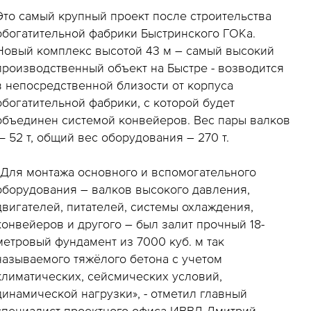
Это самый крупный проект после строительства
обогатительной фабрики Быстринского ГОКа.
Новый комплекс высотой 43 м – самый высокий
производственный объект на Быстре - возводится
в непосредственной близости от корпуса
обогатительной фабрики, с которой будет
объединен системой конвейеров. Вес пары валков
— 52 т, общий вес оборудования – 270 т.
«Для монтажа основного и вспомогательного
оборудования – валков высокого давления,
двигателей, питателей, системы охлаждения,
конвейеров и другого – был залит прочный 18-
метровый фундамент из 7000 куб. м так
называемого тяжёлого бетона с учетом
климатических, сейсмических условий,
динамической нагрузки», - отметил главный
специалист проектного офиса ИВВД Дмитрий