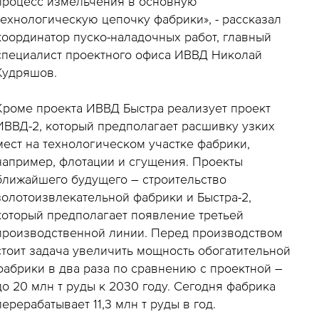
процесс измельчения в основную
технологическую цепочку фабрики», - рассказал
координатор пуско-наладочных работ, главный
специалист проектного офиса ИВВД Николай
Кудряшов.
Кроме проекта ИВВД Быстра реализует проект
ИВВД-2, который предполагает расшивку узких
мест на технологическом участке фабрики,
например, флотации и сгущения. Проекты
ближайшего будущего – строительство
золотоизвлекательной фабрики и Быстра-2,
который предполагает появление третьей
производственной линии. Перед производством
стоит задача увеличить мощность обогатительной
фабрики в два раза по сравнению с проектной –
до 20 млн т руды к 2030 году. Сегодня фабрика
перерабатывает 11,3 млн т руды в год.